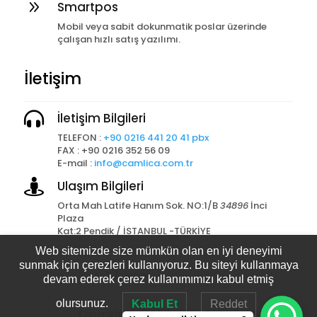
9
Smartpos
Mobil veya sabit dokunmatik poslar üzerinde
çalışan hızlı satış yazılımı.
İletişim

İletişim Bilgileri
TELEFON :
+90 0216 441 20 41 pbx
FAX : +90 0216 352 56 09
E-mail :
info@camlica.com.tr

Ulaşım Bilgileri
Orta Mah Latife Hanım Sok. NO:1/B
34896
İnci
Plaza
Kat:2 Pendik / İSTANBUL -TÜRKİYE
Web sitemizde size mümkün olan en iyi deneyimi
Tasarım
Akagündüz
sunmak için çerezleri kullanıyoruz. Bu siteyi kullanmaya
devam ederek çerez kullanımımızı kabul etmiş
olursunuz.
Kabul Et
Reddet
Copyright © 2026 Çamlıca Barkod