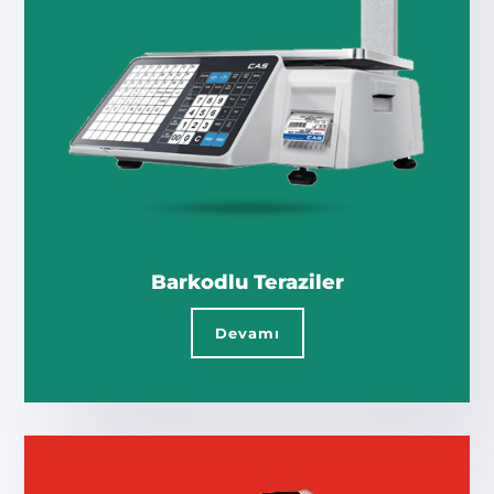
Barkodlu Teraziler
Devamı