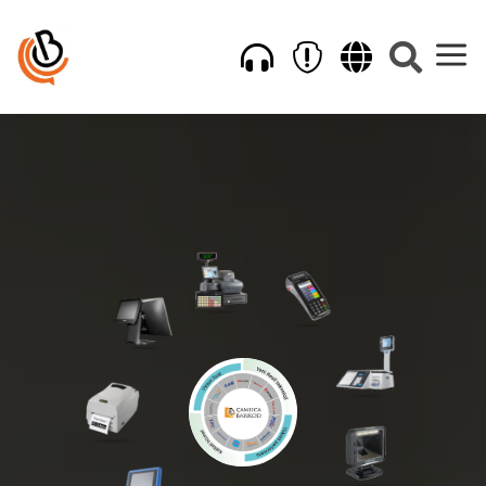
a



