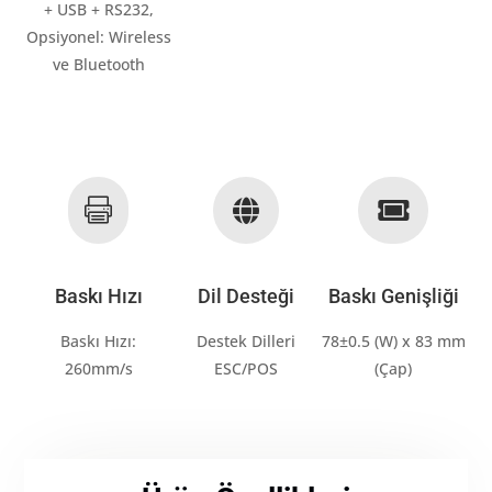
+ USB + RS232,
Opsiyonel: Wireless
ve Bluetooth



Baskı Hızı
Dil Desteği
Baskı Genişliği
Baskı Hızı:
Destek Dilleri
78±0.5 (W) x 83 mm
260mm/s
ESC/POS
(Çap)