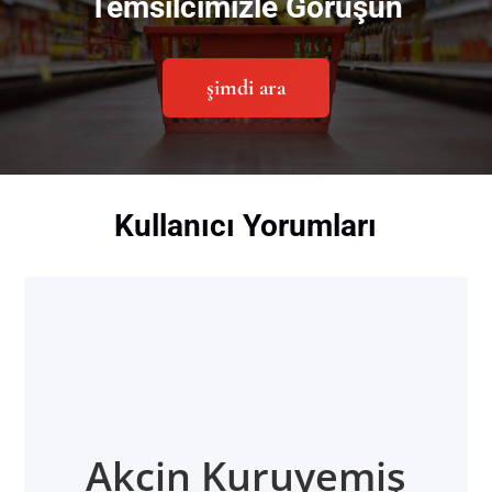
Temsilcimizle Görüşün
şimdi ara
Kullanıcı Yorumları
Akcin Kuruyemiş