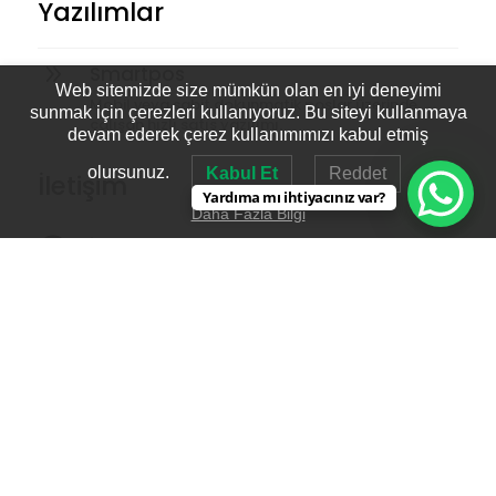
a
Yazılımlar
9
Smartpos
Web sitemizde size mümkün olan en iyi deneyimi
Mobil veya sabit dokunmatik poslar üzerinde
sunmak için çerezleri kullanıyoruz. Bu siteyi kullanmaya
çalışan hızlı satış yazılımı.
devam ederek çerez kullanımımızı kabul etmiş
olursunuz.
Kabul Et
Reddet
İletişim
Yardıma mı ihtiyacınız var?
Daha Fazla Bilgi

İletişim Bilgileri
TELEFON :
+90 0216 441 20 41 pbx
FAX : +90 0216 352 56 09
E-mail :
info@camlica.com.tr

Ulaşım Bilgileri
Orta Mah Latife Hanım Sok. NO:1/B
34896
İnci
Plaza
Kat:2 Pendik / İSTANBUL -TÜRKİYE
Tasarım
Akagündüz