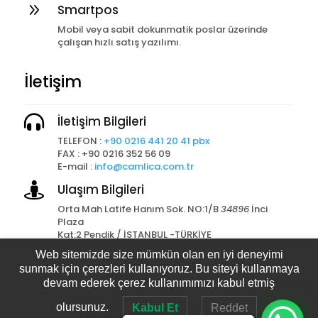
9
Smartpos
Mobil veya sabit dokunmatik poslar üzerinde
çalışan hızlı satış yazılımı.
İletişim

İletişim Bilgileri
TELEFON :
+90 0216 441 20 41 pbx
FAX : +90 0216 352 56 09
E-mail :
info@camlica.com.tr

Ulaşım Bilgileri
Orta Mah Latife Hanım Sok. NO:1/B
34896
İnci
Plaza
Kat:2 Pendik / İSTANBUL -TÜRKİYE
Web sitemizde size mümkün olan en iyi deneyimi
Tasarım
Akagündüz
sunmak için çerezleri kullanıyoruz. Bu siteyi kullanmaya
devam ederek çerez kullanımımızı kabul etmiş
olursunuz.
Kabul Et
Reddet
Copyright © 2026 Çamlıca Barkod