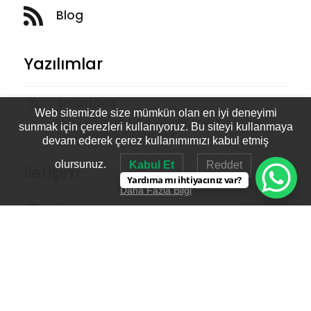

Blog
a
Yazılımlar
9
Smartpos
Web sitemizde size mümkün olan en iyi deneyimi
Mobil veya sabit dokunmatik poslar üzerinde
sunmak için çerezleri kullanıyoruz. Bu siteyi kullanmaya
çalışan hızlı satış yazılımı.
devam ederek çerez kullanımımızı kabul etmiş
olursunuz.
Kabul Et
Reddet
İletişim
Yardıma mı ihtiyacınız var?
Daha Fazla Bilgi

İletişim Bilgileri
TELEFON :
+90 0216 441 20 41 pbx
FAX : +90 0216 352 56 09
E-mail :
info@camlica.com.tr

Ulaşım Bilgileri
Orta Mah Latife Hanım Sok. NO:1/B
34896
İnci
Plaza