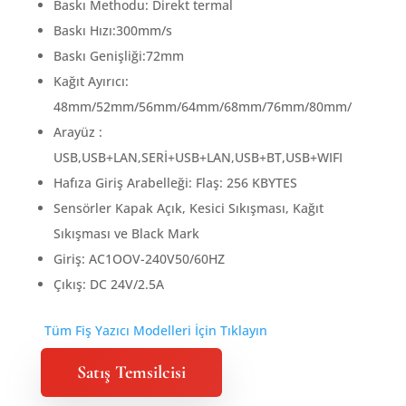
Baskı Methodu: Direkt termal
Baskı Hızı:300mm/s
Baskı Genişliği:72mm
Kağıt Ayırıcı:
48mm/52mm/56mm/64mm/68mm/76mm/80mm/
Arayüz :
USB,USB+LAN,SERİ+USB+LAN,USB+BT,USB+WIFI
Hafıza Giriş Arabelleği: Flaş: 256 KBYTES
Sensörler Kapak Açık, Kesici Sıkışması, Kağıt
Sıkışması ve Black Mark
Giriş: AC1OOV-240V50/60HZ
Çıkış: DC 24V/2.5A
Tüm Fiş Yazıcı Modelleri İçin Tıklayın
Satış Temsilcisi