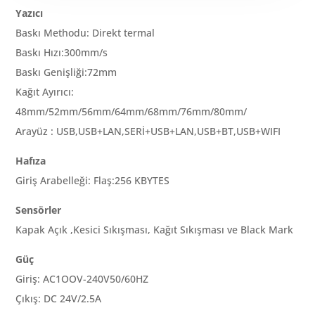
Yazıcı
Baskı Methodu: Direkt termal
Baskı Hızı:300mm/s
Baskı Genişliği:72mm
Kağıt Ayırıcı:
48mm/52mm/56mm/64mm/68mm/76mm/80mm/
Arayüz : USB,USB+LAN,SERİ+USB+LAN,USB+BT,USB+WIFI
Hafıza
Giriş Arabelleği: Flaş:256 KBYTES
Sensörler
Kapak Açık ,Kesici Sıkışması, Kağıt Sıkışması ve Black Mark
Güç
Giriş: AC1OOV-240V50/60HZ
Çıkış: DC 24V/2.5A