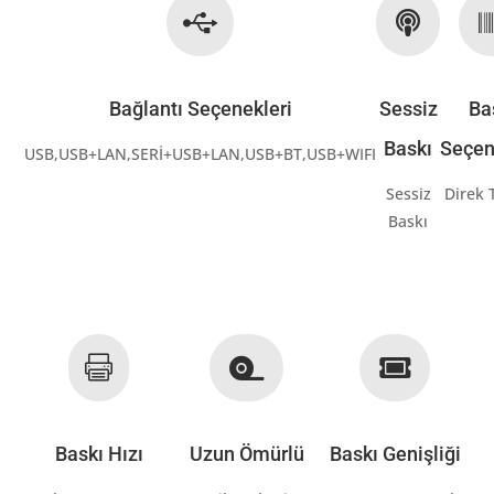


Bağlantı Seçenekleri
Sessiz
Ba
Baskı
Seçen
USB,USB+LAN,SERİ+USB+LAN,USB+BT,USB+WIFI
Sessiz
Direk 
Baskı



Baskı Hızı
Uzun Ömürlü
Baskı Genişliği