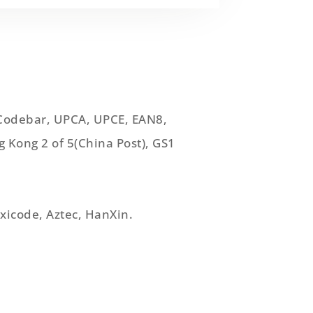
 Codebar, UPCA, UPCE, EAN8,
ng Kong 2 of 5(China Post), GS1
xicode, Aztec, HanXin.