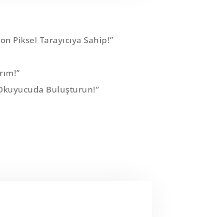
n Piksel Tarayıcıya Sahip!”
rım!”
r Okuyucuda Buluşturun!”