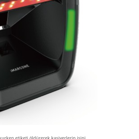
kurken etiketi öldürerek kasiyerlerin işini