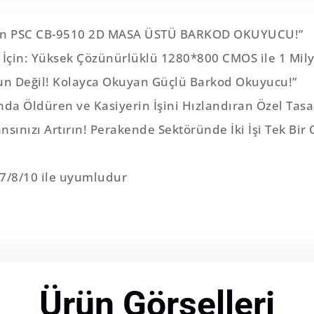
iren PSC CB-9510 2D MASA ÜSTÜ BARKOD OKUYUCU!”
in: Yüksek Çözünürlüklü 1280*800 CMOS ile 1 Milyo
orun Değil! Kolayca Okuyan Güçlü Barkod Okuyucu!”
nda Öldüren ve Kasiyerin İşini Hızlandıran Özel Tasa
nsınızı Artırın! Perakende Sektöründe İki İşi Tek Bi
7/8/10 ile uyumludur
Ürün Görselleri