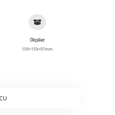

Ölçüler
159×159×97mm
UCU