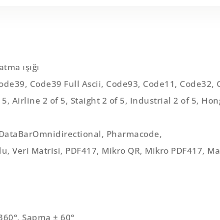
atma ışığı
ode39, Code39 Full Ascii, Code93, Code11, Code32,
5, Airline 2 of 5, Staight 2 of 5, Industrial 2 of 5, Ho
DataBarOmnidirectional, Pharmacode,
u, Veri Matrisi, PDF417, Mikro QR, Mikro PDF417, Ma
 360°, Sapma ± 60°