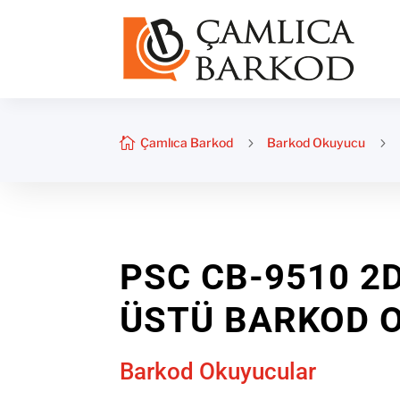

Çamlıca Barkod
5
Barkod Okuyucu
5
PSC CB-9510 2
ÜSTÜ BARKOD 
Barkod Okuyucular