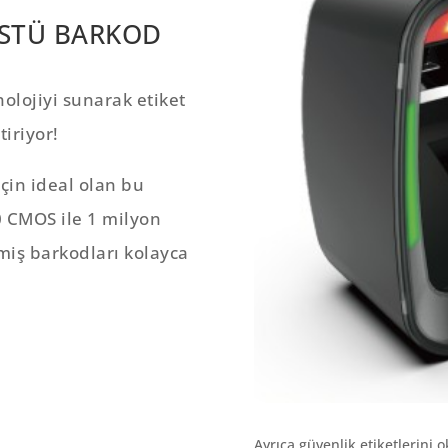
ÜSTÜ BARKOD
olojiyi sunarak etiket
tiriyor!
çin ideal olan bu
 CMOS ile 1 milyon
imiş barkodları kolayca
Ayrıca güvenlik etiketlerini o