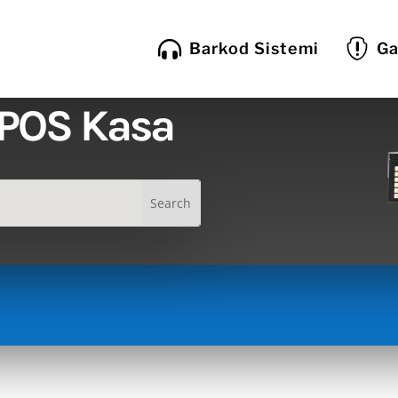


Barkod Sistemi
Ga
 POS Kasa