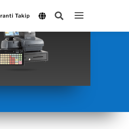
a


ranti Takip