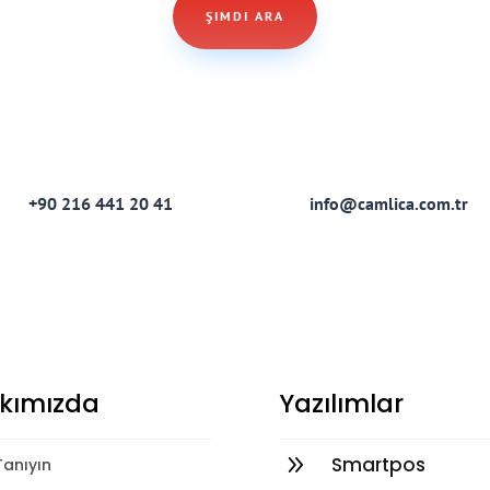
ŞIMDI ARA


+90 216 441 20 41
info@camlica.com.tr
kımızda
Yazılımlar
9
Smartpos
 Tanıyın