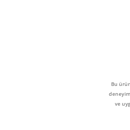
Bu ürün 
deneyiml
ve uyg