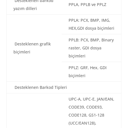
Desteklenen barkod
PPLA, PPLB ve PPLZ
yazım dilleri
PPLA: PCX, BMP, IMG,
HEX,GDI dosya biçimleri
PPLB: PCX, BMP, Binary
Desteklenen grafik
raster, GDI dosya
biçimleri
biçimleri
PPLZ: GRF, Hex, GDI
biçimleri
Desteklenen Barkod Tipleri
UPC-A, UPC-E, JAN/EAN,
CODE39, CODE93,
CODE128, GS1-128
(UCC/EAN128),