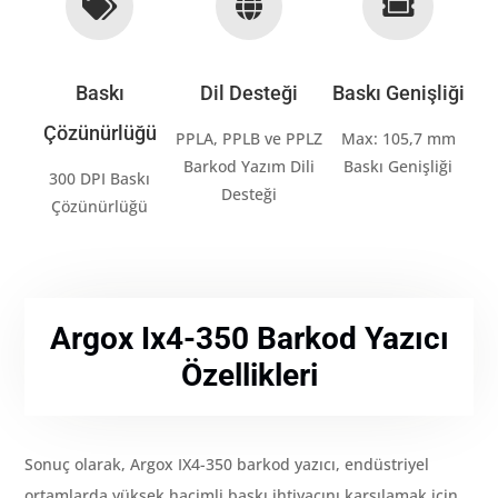



Baskı
Dil Desteği
Baskı Genişliği
Çözünürlüğü
PPLA, PPLB ve PPLZ
Max: 105,7 mm
Barkod Yazım Dili
Baskı Genişliği
300 DPI Baskı
Desteği
Çözünürlüğü
Argox Ix4-350 Barkod Yazıcı
Özellikleri
Sonuç olarak, Argox IX4-350 barkod yazıcı, endüstriyel
ortamlarda yüksek hacimli baskı ihtiyacını karşılamak için