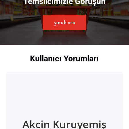
Temsilcimizle Görüşün
şimdi ara
Kullanıcı Yorumları
Akcin Kuruyemiş