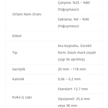
Çalışma: %25 ~ %85
(Yoğuşmasız)
Ortam Nem Oranı
Saklama: %0 ~ %90
(Yoğuşmasız)
Etiket
Ara boşluklu, Sürekli
Tip
form, black mark (siyah
çizgi ile ayrılmış)
Genişlik
20 mm ~ 118 mm
Kalınlık
0,06 ~ 0,2 mm
Standart: 12,7 mm
Kuka iç çapı
Opsiyonel: 25,4 mm
veya 38 mm