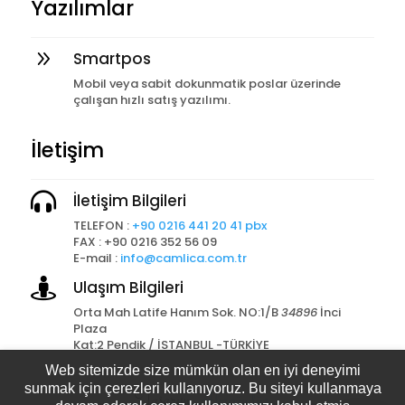
Yazılımlar
9
Smartpos
Mobil veya sabit dokunmatik poslar üzerinde
çalışan hızlı satış yazılımı.
İletişim

İletişim Bilgileri
TELEFON :
+90 0216 441 20 41 pbx
FAX : +90 0216 352 56 09
E-mail :
info@camlica.com.tr

Ulaşım Bilgileri
a
Orta Mah Latife Hanım Sok. NO:1/B
34896
İnci
Plaza
Kat:2 Pendik / İSTANBUL -TÜRKİYE
Web sitemizde size mümkün olan en iyi deneyimi
Tasarım
Akagündüz
sunmak için çerezleri kullanıyoruz. Bu siteyi kullanmaya