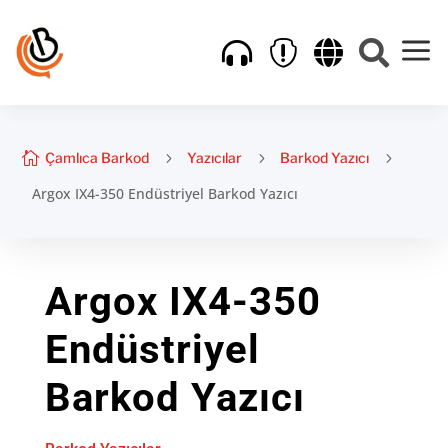
a





Çamlıca Barkod
5
Yazıcılar
5
Barkod Yazıcı
5
Argox IX4-350 Endüstriyel Barkod Yazıcı
Argox IX4-350
Endüstriyel
Barkod Yazıcı