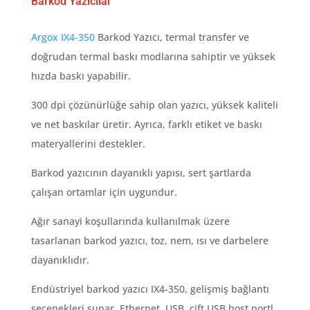
Barkod Yazıcılar
​Argox IX4-350
Barkod Yazıcı, termal transfer ve
doğrudan termal baskı modlarına sahiptir ve yüksek
hızda baskı yapabilir.
300 dpi çözünürlüğe sahip olan yazıcı, yüksek kaliteli
ve net baskılar üretir. Ayrıca, farklı etiket ve baskı
materyallerini destekler.
Barkod yazıcının dayanıklı yapısı, sert şartlarda
çalışan ortamlar için uygundur.
Ağır sanayi koşullarında kullanılmak üzere
tasarlanan barkod yazıcı, toz, nem, ısı ve darbelere
dayanıklıdır.
Endüstriyel barkod yazıcı IX4-350, gelişmiş bağlantı
seçenekleri sunar. Ethernet, USB, çift USB host portl