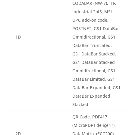
CODABAR (NW-7), ITF,
Industrial 2of5, MSI,
UPC add-on code,
POSTNET, GS1 DataBar
1D
Omnidirectional, GS1
DataBar Truncated,
GS1 DataBar Stacked,
GS1 DataBar Stacked
Omnidirectional, GS1
DataBar Limited, GS1
DataBar Expanded, GS1
DataBar Expanded
Stacked
QR Code, PDF417
(MicroPDF I de içerir),
2D
DataMatrix (ECC200),