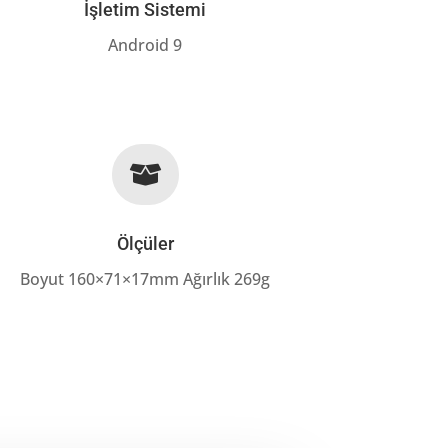
İşletim Sistemi
Android 9

Ölçüler
Boyut 160×71×17mm Ağırlık 269g