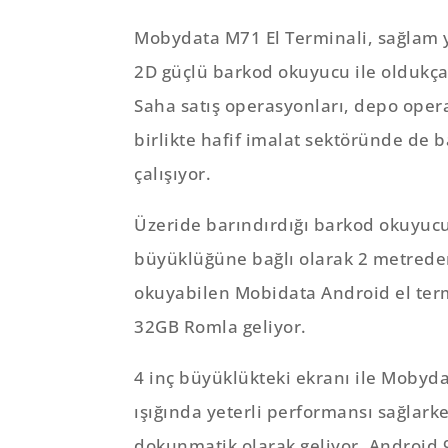
Mobydata M71 El Terminali, sağlam y
2D güçlü barkod okuyucu ile oldukça 
Saha satış operasyonları, depo opera
birlikte hafif imalat sektöründe de ba
çalışıyor.
Üzeride barındırdığı barkod okuyucu
büyüklüğüne bağlı olarak 2 metrede
okuyabilen Mobidata Android el ter
32GB Romla geliyor.
4 inç büyüklükteki ekranı ile Mobyd
ışığında yeterli performansı sağlarke
dokunmatik olarak geliyor. Android 9.