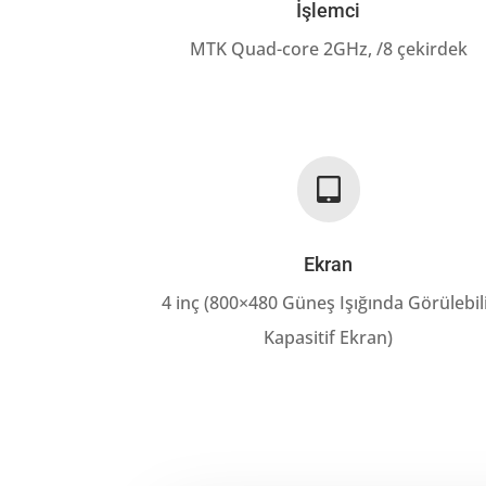
İşlemci
MTK Quad-core 2GHz, /8 çekirdek

Ekran
4 inç (800×480 Güneş Işığında Görülebil
Kapasitif Ekran)