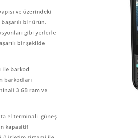
apısı ve üzerindeki
başarılı bir ürün.
syonları gibi yerlerle
şarılı bir şekilde
 ile barkod
n barkodları
minali 3 GB ram ve
ata el terminali güneş
n kapasitif
0 işletim sistemi ile