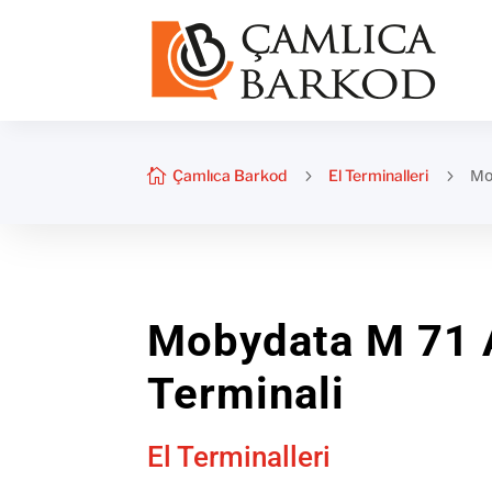
Mo

Çamlıca Barkod
5
El Terminalleri
5
Mobydata M 71 A
Terminali
El Terminalleri