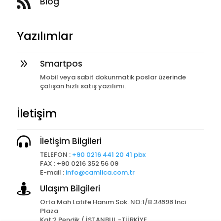

Blog
Yazılımlar
9
Smartpos
Mobil veya sabit dokunmatik poslar üzerinde
çalışan hızlı satış yazılımı.
İletişim

İletişim Bilgileri
TELEFON :
+90 0216 441 20 41 pbx
FAX : +90 0216 352 56 09
E-mail :
info@camlica.com.tr

Ulaşım Bilgileri
a
Orta Mah Latife Hanım Sok. NO:1/B
34896
İnci
Plaza
Kat:2 Pendik / İSTANBUL -TÜRKİYE