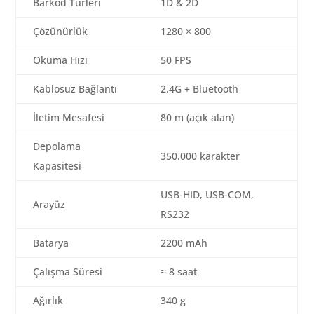
Barkod Türleri
1D & 2D
Çözünürlük
1280 × 800
Okuma Hızı
50 FPS
Kablosuz Bağlantı
2.4G + Bluetooth
İletim Mesafesi
80 m (açık alan)
Depolama
350.000 karakter
Kapasitesi
USB-HID, USB-COM,
Arayüz
RS232
Batarya
2200 mAh
Çalışma Süresi
≈ 8 saat
Ağırlık
340 g