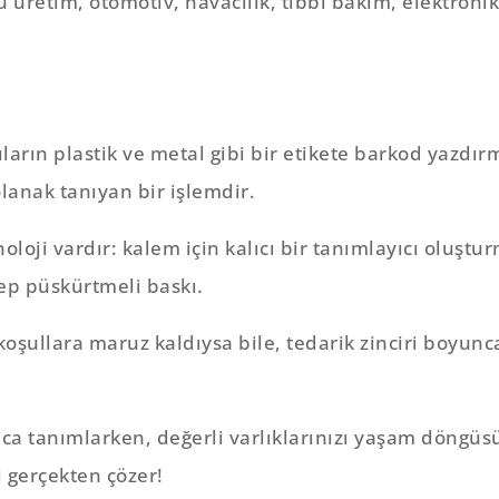
 üretim, otomotiv, havacılık, tıbbi bakım, elektronik
ların plastik ve metal gibi bir etikete barkod yazdır
lanak tanıyan bir işlemdir.
oloji vardır: kalem için kalıcı bir tanımlayıcı oluşt
p püskürtmeli baskı.
el koşullara maruz kaldıysa bile, tedarik zinciri bo
a tanımlarken, değerli varlıklarınızı yaşam döngüsü
 gerçekten çözer!