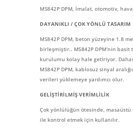
MS842P DPM, İmalat, otomotiv, havacı
DAYANIKLI / ÇOK YÖNLÜ TASARIM
MS842P DPM, beton yüzeyine 1.8 metr
birleşmiştir.. MS842P DPM’nin basit t
kurulumu kolay hale getiriyor. Dahas
MS842P DPM, kablosuz sinyal aralığ
verileri yüklemeye yardımcı olur.
GELİŞTİRİLMİŞ VERİMLİLİK
Çok yönlülüğün ötesinde, masaüstü ş
ile kontrol etmek için kullanılır.