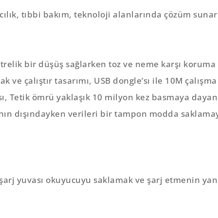
lık, tıbbi bakım, teknoloji alanlarında çözüm sunar
elik bir düşüş sağlarken toz ve neme karşı koruma 
ak ve çalıştır tasarımı, USB dongle’sı ile 10M çalışma
ı, Tetik ömrü yaklaşık 10 milyon kez basmaya dayanı
ının dışındayken verileri bir tampon modda saklama
arj yuvası okuyucuyu saklamak ve şarj etmenin yanı