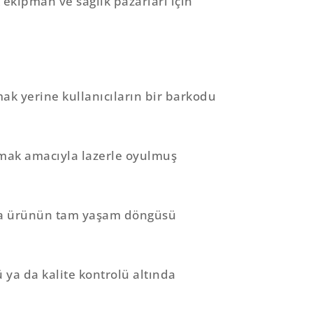
 ekipman ve sağlık pazarları için
mak yerine kullanıcıların bir barkodu
urmak amacıyla lazerle oyulmuş
yunca ürünün tam yaşam döngüsü
 ya da kalite kontrolü altında