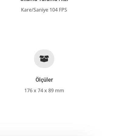
Kare/Saniye 104 FPS

Ölçüler
176 x 74 x 89 mm