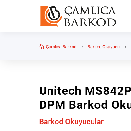

Çamlıca Barkod
5
Barkod Okuyucu
5
Unitech MS842P
DPM Barkod Oku
Barkod Okuyucular