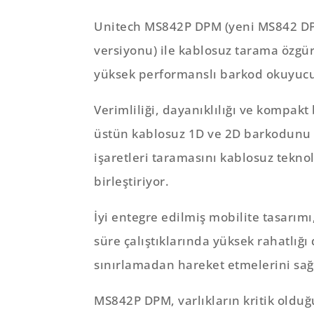
Unitech MS842P DPM (yeni MS842 DP
versiyonu) ile kablosuz tarama özgü
yüksek performanslı barkod okuyuc
Verimliliği, dayanıklılığı ve kompak
üstün kablosuz 1D ve 2D barkodunu 
işaretleri taramasını kablosuz tekno
birleştiriyor.
İyi entegre edilmiş mobilite tasarımı
süre çalıştıklarında yüksek rahatlığı
sınırlamadan hareket etmelerini sağ
MS842P DPM, varlıkların kritik olduğ