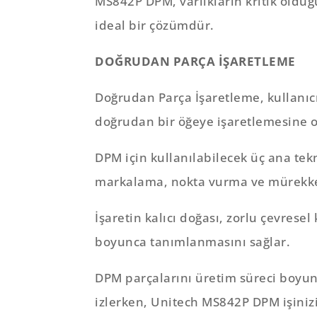
MS842P DPM, varlıkların kritik olduğu
ideal bir çözümdür.
DOĞRUDAN PARÇA İŞARETLEME
Doğrudan Parça İşaretleme, kullanıcı
doğrudan bir öğeye işaretlemesine o
DPM için kullanılabilecek üç ana tekn
markalama, nokta vurma ve mürekke
İşaretin kalıcı doğası, zorlu çevres
boyunca tanımlanmasını sağlar.
DPM parçalarını üretim süreci boyunc
izlerken, Unitech MS842P DPM işinizi