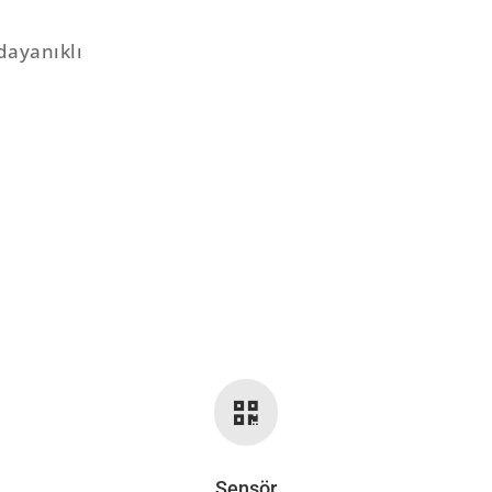
dayanıklı

Sensör