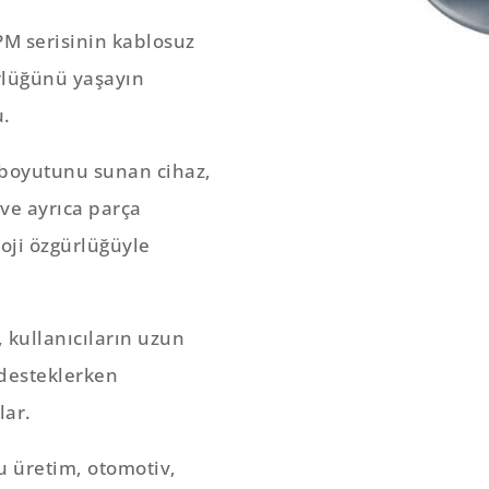
M serisinin kablosuz
rlüğünü yaşayın
u.
t boyutunu sunan cihaz,
ve ayrıca parça
loji özgürlüğüyle
, kullanıcıların uzun
 desteklerken
lar.
u üretim, otomotiv,